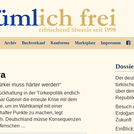
Archiv
Buchverkauf
Konferenz
Marktplatz
Impressum
Dossi
ra
Der deut
ürkei muss härter werden“
türkisch
über den
ckhaltung in der Türkeipolitik endlich
Republi
 Gabriel die erneute Krise mit dem
te, um im Wahlkampf mit einer
Besuch d
hafter Punkte zu machen, legt
Erdoğan 
ach. Deutschland müsse Konsequenzen
Zukunft
 Menschen …
EinBlick