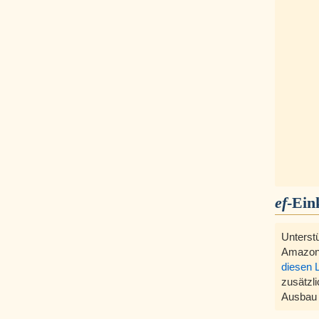
ef
-Ein
Unterst
Amazon
diesen 
zusätzli
Ausbau 