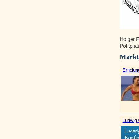
Holger F
Politpla
Markt
Erholun
Ludwig 