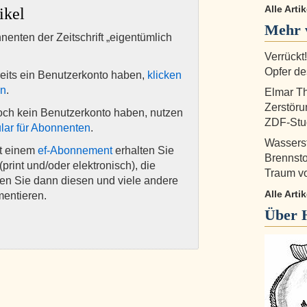
Alle Arti
ikel
Mehr 
nnenten der Zeitschrift „eigentümlich
Verrückt
Opfer d
eits ein Benutzerkonto haben,
klicken
en
.
Elmar T
Zerstöru
och kein Benutzerkonto haben, nutzen
ZDF-Stu
lar für Abonnenten
.
Wasserst
it einem
ef-Abonnement
erhalten Sie
Brennsto
(print und/oder elektronisch), die
Traum v
nen Sie dann diesen und viele andere
Alle Arti
mentieren.
Über