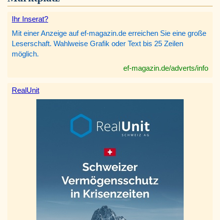
Ihr Inserat?
Mit einer Anzeige auf ef-magazin.de erreichen Sie eine große
Leserschaft. Wahlweise Grafik oder Text bis 25 Zeilen
möglich.
ef-magazin.de/adverts/info
RealUnit