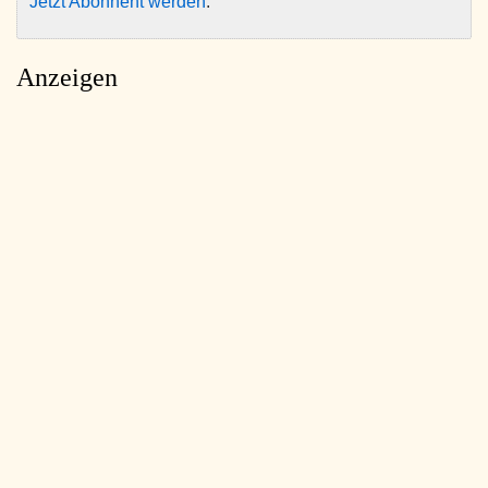
Jetzt Abonnent werden
.
Anzeigen