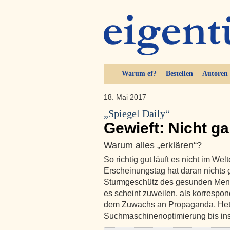
Warum ef?
Bestellen
Autoren
18. Mai 2017
„Spiegel Daily“
Gewieft: Nicht g
Warum alles „erklären“?
So richtig gut läuft es nicht im We
Erscheinungstag hat daran nichts g
Sturmgeschütz des gesunden Mensc
es scheint zuweilen, als korrespond
dem Zuwachs an Propaganda, Het
Suchmaschinenoptimierung bis ins