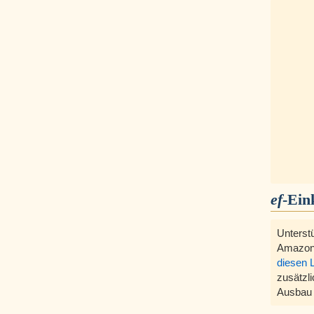
ef
-Ein
Unterst
Amazon
diesen 
zusätzli
Ausbau 