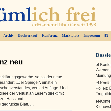
Archiv
Buchverkauf
Konferenz
Marktplatz
Impressum
Dossi
anz neu
ef-Konfe
Werner:
Meinungs
lterklärungsgewerbe, selbst der neue
eändert. „Der Spiegel“, einst ein
ef-Konfe
henverstandes, verliert Auflage. Und
Polleit: 
iere der Verlust an Lesern direkt mit
Trugbild
ze, Hass und
ef-Konfe
 gedruckte Blatt. …
Klonovsk