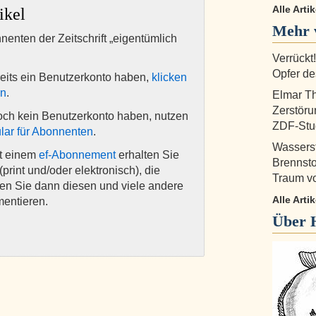
Alle Arti
ikel
Mehr 
nnenten der Zeitschrift „eigentümlich
Verrückt
Opfer d
eits ein Benutzerkonto haben,
klicken
en
.
Elmar T
Zerstöru
och kein Benutzerkonto haben, nutzen
ZDF-Stu
lar für Abonnenten
.
Wasserst
it einem
ef-Abonnement
erhalten Sie
Brennsto
(print und/oder elektronisch), die
Traum v
nen Sie dann diesen und viele andere
Alle Arti
mentieren.
Über