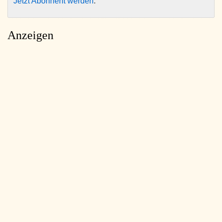
Jetzt Abonnent werden
.
Anzeigen