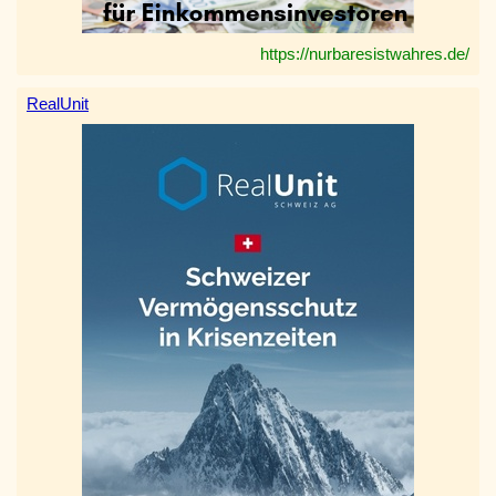
https://nurbaresistwahres.de/
RealUnit