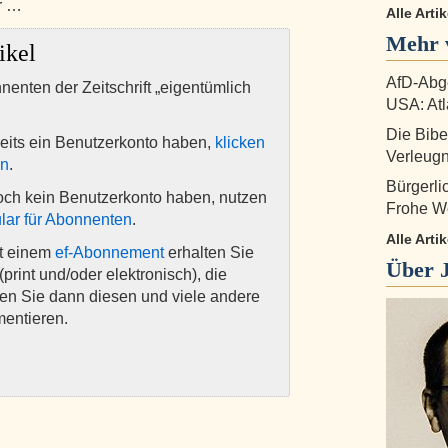
er …
Alle Arti
Mehr 
ikel
AfD-Abge
nnenten der Zeitschrift „eigentümlich
USA: Atl
Die Bibe
eits ein Benutzerkonto haben,
klicken
Verleug
en
.
Bürgerl
och kein Benutzerkonto haben, nutzen
Frohe W
lar für Abonnenten
.
Alle Art
it einem
ef-Abonnement
erhalten Sie
Über
(print und/oder elektronisch), die
nen Sie dann diesen und viele andere
mentieren.