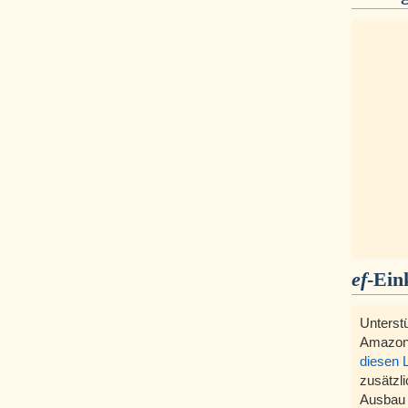
ef
-Ein
Unterst
Amazon
diesen 
zusätzli
Ausbau 