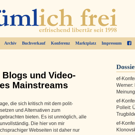
Archiv
Buchverkauf
Konferenz
Marktplatz
Impressum
Dossi
 Blogs und Video-
ef-Konfe
des Mainstreams
Werner:
Meinungs
ef-Konfe
e, die sich kritisch mit dem polit-
Polleit: 
setzen und Alternativen zum
Trugbild
gebrachten bieten. Es ist unmöglich, alle
ef-Konfe
unvollständig. Die hier von mir
Klonovsk
hsprachiger Webseiten ist daher nur