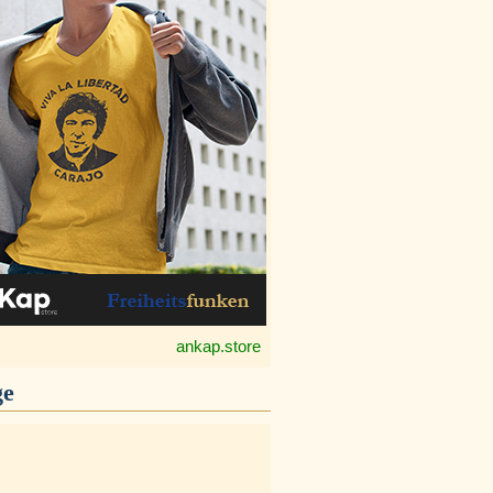
ankap.store
ge