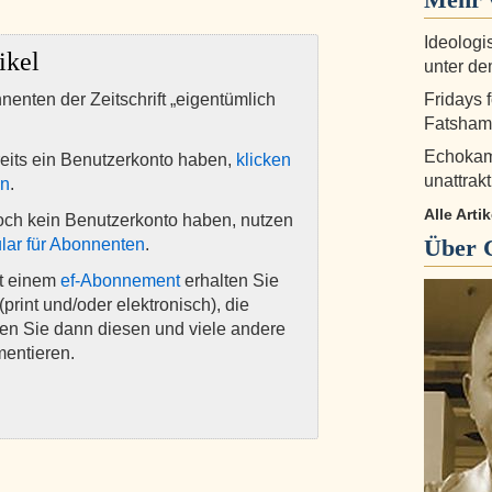
Ideologi
ikel
unter d
nnenten der Zeitschrift „eigentümlich
Fridays 
Fatshami
Echokam
eits ein Benutzerkonto haben,
klicken
unattrak
en
.
Alle Arti
och kein Benutzerkonto haben, nutzen
Über
lar für Abonnenten
.
it einem
ef-Abonnement
erhalten Sie
(print und/oder elektronisch), die
nen Sie dann diesen und viele andere
mentieren.