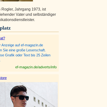
n Rogler, Jahrgang 1973, ist
ziehender Vater und selbständiger
ationsdienstleister.
platz
rat?
r Anzeige auf ef-magazin.de
n Sie eine große Leserschaft.
e Grafik oder Text bis 25 Zeilen
.
ef-magazin.de/adverts/info
tore