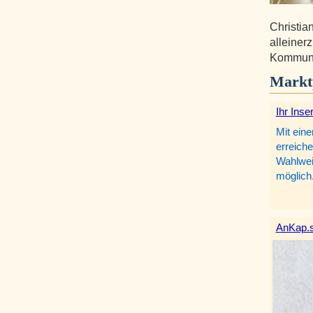
Christia
alleiner
Kommunik
Markt
Ihr Inse
Mit eine
erreiche
Wahlweis
möglich
AnKap.s