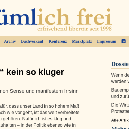
Archiv
Buchverkauf
Konferenz
Marktplatz
Impressum
Dossi
“ kein so kluger
Wenn der
werden 
Bauernpr
on Sense und manifestem Irrsinn
und zur
Die Wirt
dafür, dass unser Land in so hohem Maß
Proteste
h wie vor geht, ist das weit verbreitete
u gehören. Natürlich ist es klug und
Alle Arti
uhalten – in der Politik ebenso wie in
Mehr v