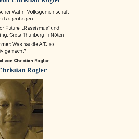
scher Wahn: Volksgemeinschaft
em Regenbogen
for Future: „Rassismus“ und
ng: Greta Thunberg in Nöten
mer: Was hat die AfD so
tiv gemacht?
kel von Christian Rogler
Christian Rogler