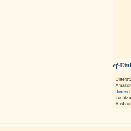
ef
-Ein
Unterst
Amazon
diesen 
zusätzli
Ausbau 