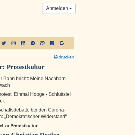
Anmelden
drucken
er:
Protestkultur
 Bann bricht: Meine Nachbarn
wach
otest: Einmal Hooge - Schlüttsiel
ück
schaftsdebatte bei den Corona-
n: „Demokratischer Widerstand“
kel zu Protestkultur
on Christian Rogler