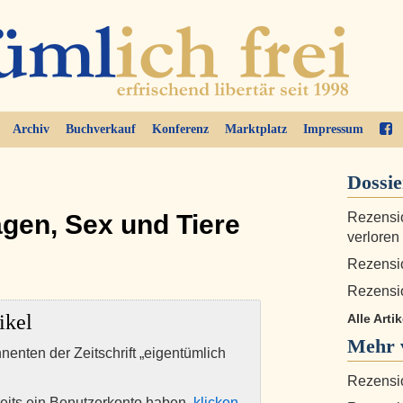
Archiv
Buchverkauf
Konferenz
Marktplatz
Impressum
Dossi
agen, Sex und Tiere
Rezensio
verloren
Rezensio
Rezensi
ikel
Alle Artik
Mehr 
nnenten der Zeitschrift „eigentümlich
Rezensi
eits ein Benutzerkonto haben,
klicken