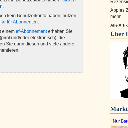
Rezensi
en
.
Apples Zu
och kein Benutzerkonto haben, nutzen
mehr
lar für Abonnenten
.
Alle Arti
it einem
ef-Abonnement
erhalten Sie
Über
(print und/oder elektronisch), die
nen Sie dann diesen und viele andere
mentieren.
Markt
Nur Bar