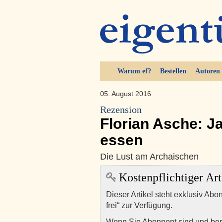
Warum ef?
Bestellen
Autoren
05. August 2016
Rezension
Florian Asche: J
essen
Die Lust am Archaischen
Kostenpflichtiger Art
Dieser Artikel steht exklusiv Abo
frei“ zur Verfügung.
Wenn Sie Abonnent sind und ber