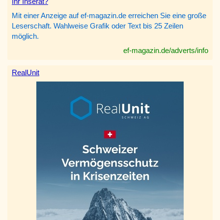
Ihr Inserat?
Mit einer Anzeige auf ef-magazin.de erreichen Sie eine große
Leserschaft. Wahlweise Grafik oder Text bis 25 Zeilen
möglich.
ef-magazin.de/adverts/info
RealUnit