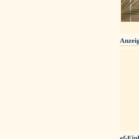
Anzei
ef
-Ein