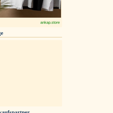
ankap.store
ge
kaufspartner