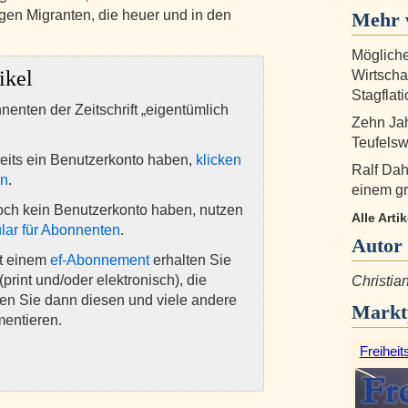
gen Migranten, die heuer und in den
Mehr 
Mögliche
ikel
Wirtschaf
Stagflati
nnenten der Zeitschrift „eigentümlich
Zehn Jah
Teufelsw
eits ein Benutzerkonto haben,
klicken
Ralf Dah
en
.
einem g
och kein Benutzerkonto haben, nutzen
Alle Arti
lar für Abonnenten
.
Autor
it einem
ef-Abonnement
erhalten Sie
(print und/oder elektronisch), die
Christia
nen Sie dann diesen und viele andere
Markt
mentieren.
Freiheit