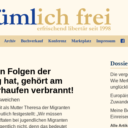
Archiv
Buchverkauf
Konferenz
Marktplatz
Impressum
Dossi
n Folgen der
Die verg
 hat, gehört am
Wie Merk
unglückl
rhaufen verbrannt!
Europäis
usweichen
Zuwande
t als Mutter Theresa der Migranten
Meine Bo
utlich festgestellt: „Wir müssen
Einreise
aftaten bei jugendlichen Migranten
Alle Arti
gentlich nicht, denn das bedeutet