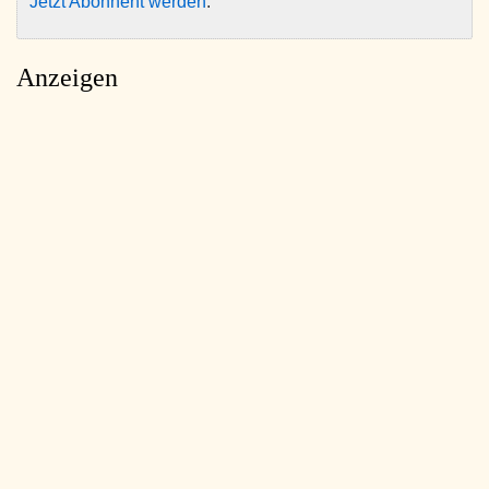
Jetzt Abonnent werden
.
Anzeigen