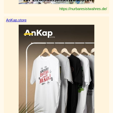
https://nurbaresistwahres.de/
AnKap.store