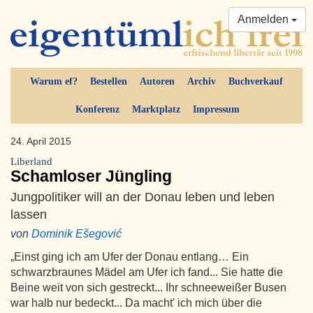
Anmelden
Warum ef?
Bestellen
Autoren
Archiv
Buchverkauf
Konferenz
Marktplatz
Impressum
24. April 2015
Liberland
Schamloser Jüngling
Jungpolitiker will an der Donau leben und leben
lassen
von
Dominik Ešegović
„Einst ging ich am Ufer der Donau entlang… Ein
schwarzbraunes Mädel am Ufer ich fand... Sie hatte die
Beine weit von sich gestreckt... Ihr schneeweißer Busen
war halb nur bedeckt... Da macht' ich mich über die