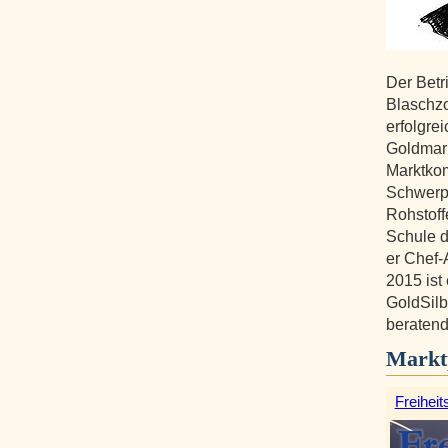
Der Betr
Blaschzo
erfolgre
Goldmark
Marktko
Schwerpu
Rohstoff
Schule d
er Chef-
2015 ist 
GoldSilb
beratend 
Markt
Freiheit