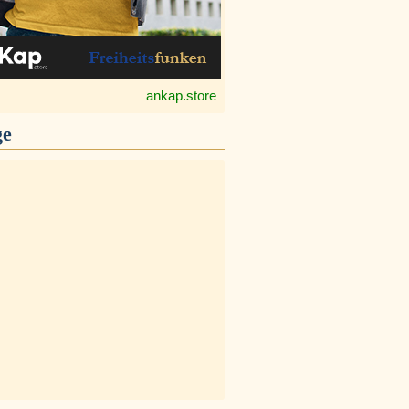
ankap.store
ge