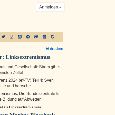
Anmelden
drucken
er:
Linksextremismus
mus und Gesellschaft: Strom gibt's
einsten Zelle!
renz 2024 (ef-TV) Teil 4: Sven
Teile und herrsche
remismus: Die Bundeszentrale für
he Bildung auf Abwegen
ikel zu Linksextremismus
von Markus Blaschzok