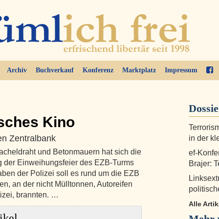
Archiv
Buchverkauf
Konferenz
Marktplatz
Impressum
Dossi
isches Kino
Terroris
n Zentralbank
in der kl
tacheldraht und Betonmauern hat sich die
ef-Konfe
 der Einweihungsfeier des EZB-Turms
Brajer: 
ben der Polizei soll es rund um die EZB
Linksext
, an der nicht Mülltonnen, Autoreifen
politisc
izei, brannten. …
Alle Art
ikel
Mehr 