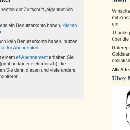
nnenten der Zeitschrift „eigentümlich
Wirtscha
mit Zins
ein
eits ein Benutzerkonto haben,
klicken
en
.
Thanksgi
über die
och kein Benutzerkonto haben, nutzen
lar für Abonnenten
.
Räterep
Goldstan
it einem
ef-Abonnement
erhalten Sie
sozialis
(print und/oder elektronisch), die
Alle Art
nen Sie dann diesen und viele andere
mentieren.
Über