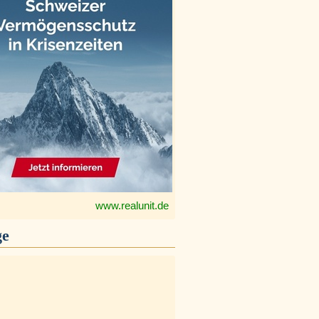
www.realunit.de
ge