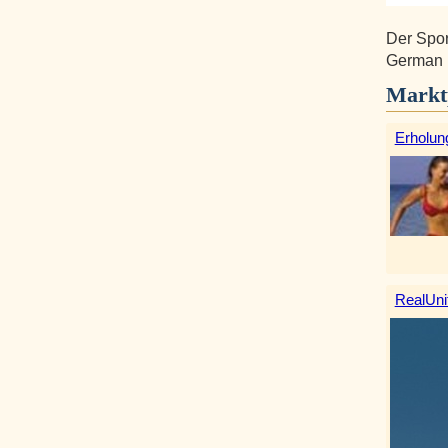
Der Spor
German R
Markt
Erholun
RealUni