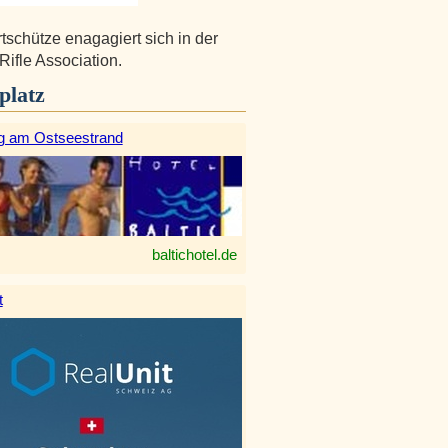
tschütze enagagiert sich in der
ifle Association.
platz
g am Ostseestrand
baltichotel.de
t