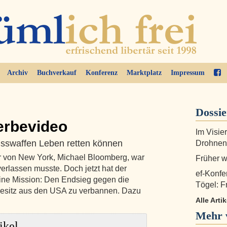
Archiv
Buchverkauf
Konferenz
Marktplatz
Impressum
Dossi
erbevideo
Im Visie
usswaffen Leben retten können
Drohnen
 von New York, Michael Bloomberg, war
Früher w
 verlassen musste. Doch jetzt hat der
ef-Konfe
r eine Mission: Den Endsieg gegen die
Tögel: F
besitz aus den USA zu verbannen. Dazu
Alle Arti
Mehr 
ikel