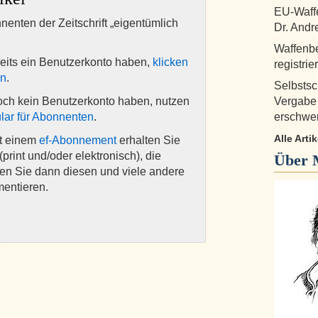
EU-Waffe
nnenten der Zeitschrift „eigentümlich
Dr. And
Waffenbe
eits ein Benutzerkonto haben,
klicken
registri
en
.
Selbstsc
och kein Benutzerkonto haben, nutzen
Vergabe 
lar für Abonnenten
.
erschwe
Alle Arti
it einem
ef-Abonnement
erhalten Sie
(print und/oder elektronisch), die
Über
nen Sie dann diesen und viele andere
mentieren.