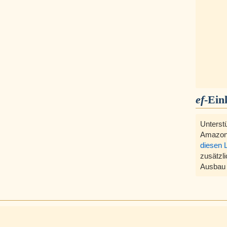
ef
-Ein
Unterst
Amazon
diesen 
zusätzli
Ausbau 