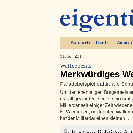
Warum ef?
Bestellen
Autoren
31. Juli 2014
Waffenbesitz
Merkwürdiges W
Paradebeispiel dafür, wie Sch
Um den ehemaligen Bürgermeister
es still geworden, seit er sein Amt
Milliardär seit einiger Zeit wiede
NRA erringen, um legalen Waffen
hat der Milliardär einen kleinen …
Kostenpflichtiger Art