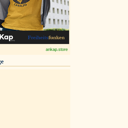
ankap.store
ge