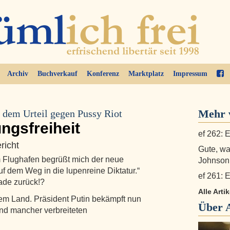
Archiv
Buchverkauf
Konferenz
Marktplatz
Impressum
Mehr v
 dem Urteil gegen Pussy Riot
ngsfreiheit
ef 262: E
richt
Gute, w
m Flughafen begrüßt mich der neue
Johnson
uf dem Weg in die lupenreine Diktatur.“
ef 261: E
ade zurück!?
Alle Arti
 dem Land. Präsident Putin bekämpft nun
Über
nd mancher verbreiteten