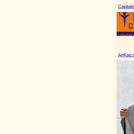
Capitali
AnKap.s