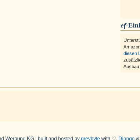
ef
-Ein
Unterst
Amazon
diesen 
zusätzli
Ausbau 
nd Werbung KG | built and hosted by
greybyte
with ♡,
Django