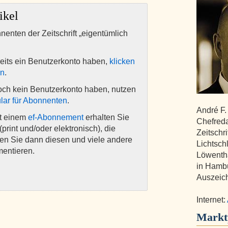
ikel
nnenten der Zeitschrift „eigentümlich
eits ein Benutzerkonto haben,
klicken
en
.
och kein Benutzerkonto haben, nutzen
lar für Abonnenten
.
André F.
it einem
ef-Abonnement
erhalten Sie
Chefreda
(print und/oder elektronisch), die
Zeitschri
nen Sie dann diesen und viele andere
Lichtsch
mentieren.
Löwentha
in Hamb
Auszeic
Internet:
Markt