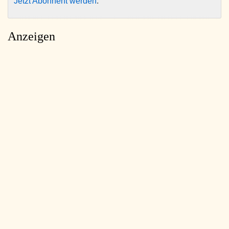
Jetzt Abonnent werden
.
Anzeigen