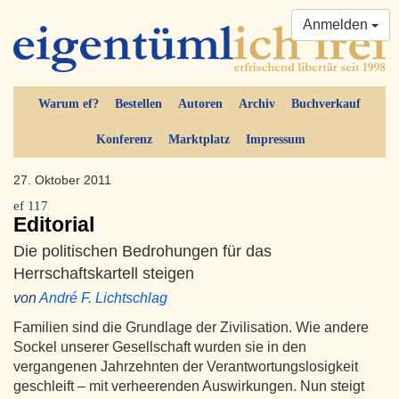
Anmelden
Warum ef?
Bestellen
Autoren
Archiv
Buchverkauf
Konferenz
Marktplatz
Impressum
27. Oktober 2011
ef 117
Editorial
Die politischen Bedrohungen für das
Herrschaftskartell steigen
von
André F. Lichtschlag
Familien sind die Grundlage der Zivilisation. Wie andere
Sockel unserer Gesellschaft wurden sie in den
vergangenen Jahrzehnten der Verantwortungslosigkeit
geschleift – mit verheerenden Auswirkungen. Nun steigt