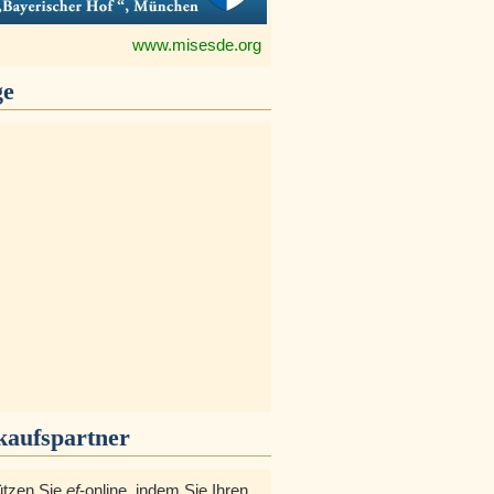
www.misesde.org
ge
kaufspartner
ützen Sie
ef
-online, indem Sie Ihren