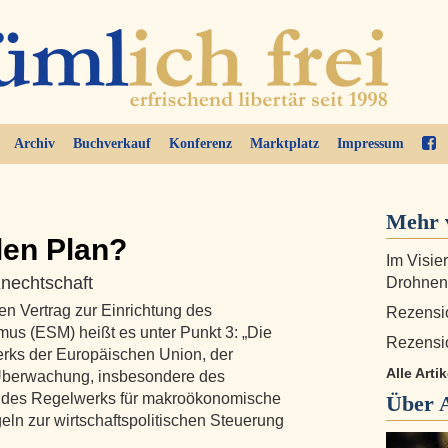
Archiv
Buchverkauf
Konferenz
Marktplatz
Impressum
Mehr 
alen Plan?
Im Visie
nechtschaft
Drohnen
en Vertrag zur Einrichtung des
Rezensi
us (ESM) heißt es unter Punkt 3: „Die
Rezensi
rks der Europäischen Union, der
Alle Arti
Überwachung, insbesondere des
, des Regelwerks für makroökonomische
Über
ln zur wirtschaftspolitischen Steuerung