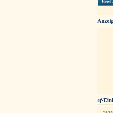
Anzei
ef
-Ein
Unterst