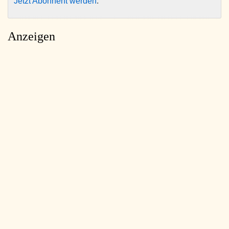
Jetzt Abonnent werden
.
Anzeigen