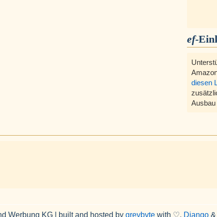
ef
-Ein
Unterst
Amazon
diesen 
zusätzli
Ausbau 
nd Werbung KG | built and hosted by
greybyte
with ♡,
Django