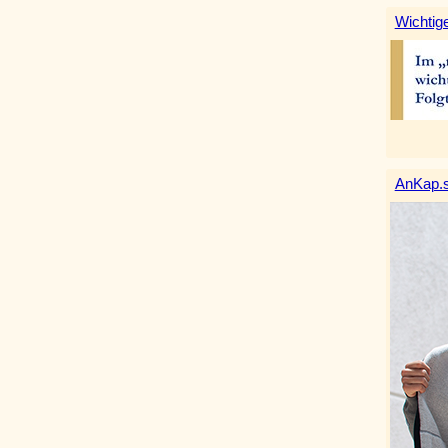
Wichtige
AnKap.s