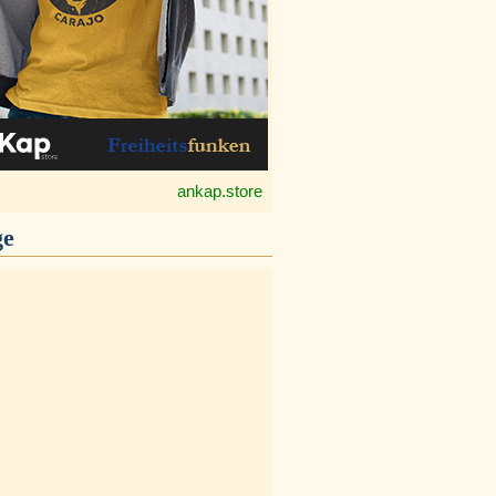
ankap.store
ge