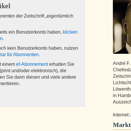
ikel
nnenten der Zeitschrift „eigentümlich
eits ein Benutzerkonto haben,
klicken
en
.
och kein Benutzerkonto haben, nutzen
lar für Abonnenten
.
André F.
it einem
ef-Abonnement
erhalten Sie
Chefreda
(print und/oder elektronisch), die
Zeitschri
nen Sie dann diesen und viele andere
Lichtsch
mentieren.
Löwentha
in Hamb
Auszeic
Internet:
Markt