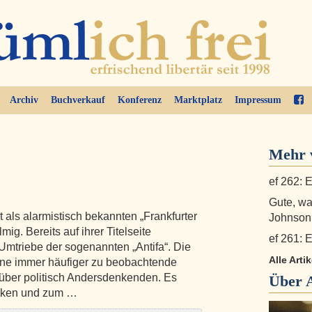
Archiv
Buchverkauf
Konferenz
Marktplatz
Impressum
Mehr v
ef 262: E
Gute, w
ht als alarmistisch bekannten „Frankfurter
Johnson
g. Bereits auf ihrer Titelseite
ef 261: E
 Umtriebe der sogenannten „Antifa“. Die
Alle Arti
eine immer häufiger zu beobachtende
nüber politisch Andersdenkenden. Es
Über
acken und zum …