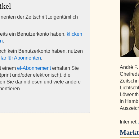
ikel
nnenten der Zeitschrift „eigentümlich
eits ein Benutzerkonto haben,
klicken
en
.
och kein Benutzerkonto haben, nutzen
lar für Abonnenten
.
André F.
it einem
ef-Abonnement
erhalten Sie
Chefreda
(print und/oder elektronisch), die
Zeitschri
nen Sie dann diesen und viele andere
Lichtsch
mentieren.
Löwentha
in Hamb
Auszeic
Internet:
Markt