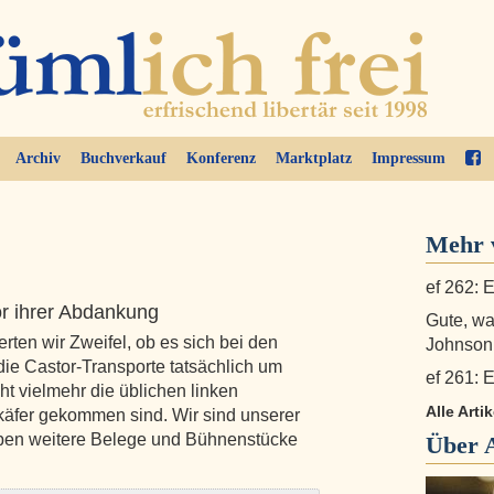
Archiv
Buchverkauf
Konferenz
Marktplatz
Impressum
Mehr v
ef 262: E
r ihrer Abdankung
Gute, w
rten wir Zweifel, ob es sich bei den
Johnson
die Castor-Transporte tatsächlich um
ef 261: E
ht vielmehr die üblichen linken
Alle Arti
käfer gekommen sind. Wir sind unserer
en weitere Belege und Bühnenstücke
Über