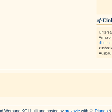
ef
-Ein
Unterst
Amazon
diesen 
zusätzli
Ausbau 
nd Werbung KG | built and hosted by
greybyte
with ♡,
Django