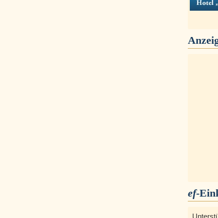
Anzei
ef
-Ein
Unterst