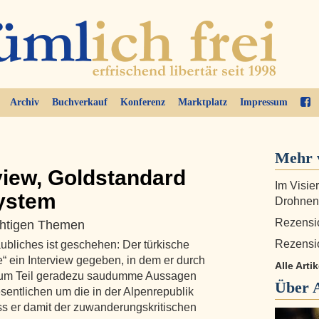
Archiv
Buchverkauf
Konferenz
Marktplatz
Impressum
Mehr 
view, Goldstandard
Im Visie
system
Drohnen
Rezensi
chtigen Themen
Rezensi
ubliches ist geschehen: Der türkische
e“ ein Interview gegeben, in dem er durch
Alle Arti
 zum Teil geradezu saudumme Aussagen
Über
sentlichen um die in der Alpenrepublik
Dass er damit der zuwanderungskritischen