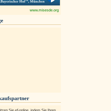
www.misesde.org
ge
kaufspartner
ützen Sie
ef
-online, indem Sie Ihren