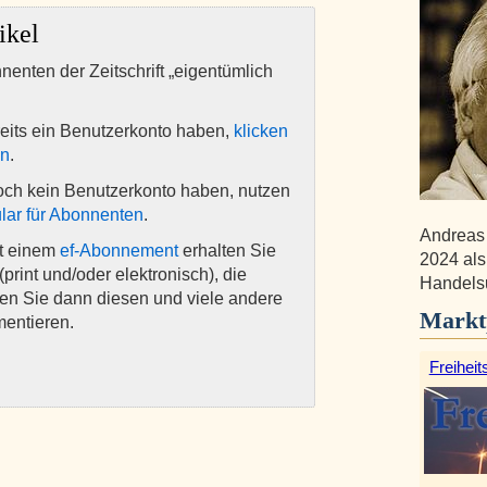
ikel
nnenten der Zeitschrift „eigentümlich
eits ein Benutzerkonto haben,
klicken
en
.
och kein Benutzerkonto haben, nutzen
lar für Abonnenten
.
Andreas 
it einem
ef-Abonnement
erhalten Sie
2024 als
(print und/oder elektronisch), die
Handelsu
nen Sie dann diesen und viele andere
Markt
mentieren.
Freiheit