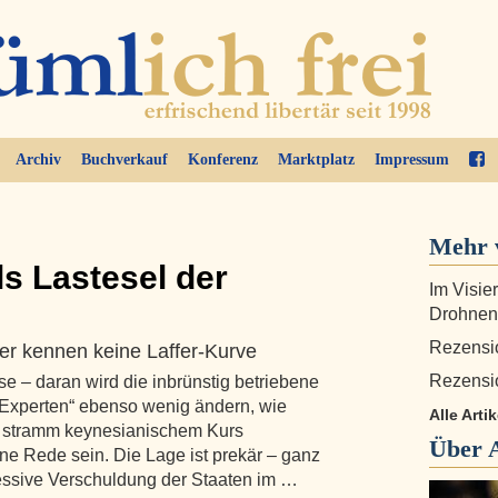
Archiv
Buchverkauf
Konferenz
Marktplatz
Impressum
Mehr 
ls Lastesel der
Im Visie
Drohnen
Rezensi
er kennen keine Laffer-Kurve
Rezensi
e – daran wird die inbrünstig betriebene
„Experten“ ebenso wenig ändern, wie
Alle Arti
uf stramm keynesianischem Kurs
Über
e Rede sein. Die Lage ist prekär – ganz
essive Verschuldung der Staaten im …