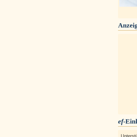
Anzei
ef
-Ein
Unterst