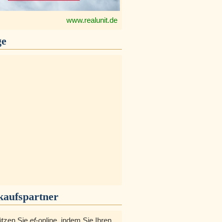
www.realunit.de
ge
kaufspartner
ützen Sie
ef
-online, indem Sie Ihren