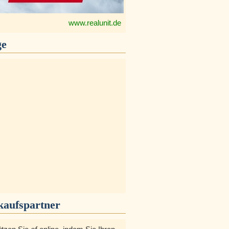
www.realunit.de
ge
kaufspartner