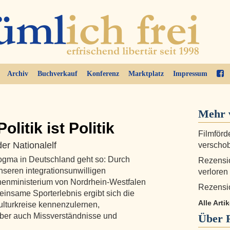
Archiv
Buchverkauf
Konferenz
Marktplatz
Impressum
Mehr 
olitik ist Politik
Filmförd
er Nationalelf
verscho
ogma in Deutschland geht so: Durch
Rezensio
nseren integrationsunwilligen
verloren
nnenministerium von Nordrhein-Westfalen
Rezensi
einsame Sporterlebnis ergibt sich die
Alle Arti
lturkreise kennenzulernen,
ber auch Missverständnisse und
Über