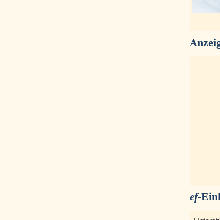
Anzei
ef
-Ein