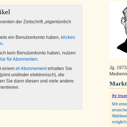
ikel
nnenten der Zeitschrift „eigentümlich
eits ein Benutzerkonto haben,
klicken
en
.
och kein Benutzerkonto haben, nutzen
lar für Abonnenten
.
Jg. 1973
it einem
ef-Abonnement
erhalten Sie
Medienre
(print und/oder elektronisch), die
nen Sie dann diesen und viele andere
Markt
mentieren.
Ihr Inse
Mit eine
erreiche
Wahlweis
möglich