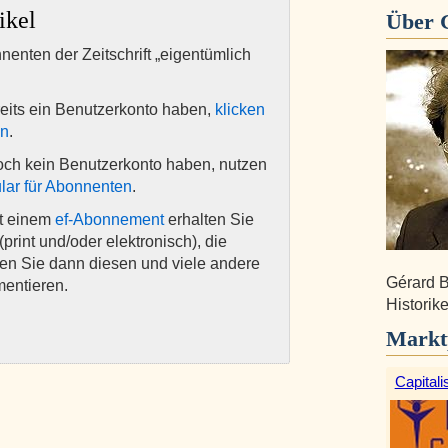
ikel
Über
nnenten der Zeitschrift „eigentümlich
eits ein Benutzerkonto haben,
klicken
en
.
och kein Benutzerkonto haben, nutzen
lar für Abonnenten
.
it einem
ef-Abonnement
erhalten Sie
(print und/oder elektronisch), die
nen Sie dann diesen und viele andere
Gérard B
mentieren.
Historike
Markt
Capitali