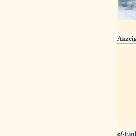
Anzei
ef
-Ein