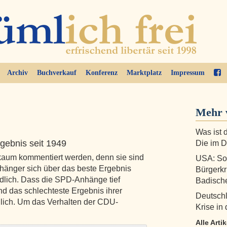
Archiv
Buchverkauf
Konferenz
Marktplatz
Impressum
Mehr 
Was ist 
gebnis seit 1949
Die im D
 kaum kommentiert werden, denn sie sind
USA: So 
hänger sich über das beste Ergebnis
Bürgerkr
ändlich. Dass die SPD-Anhänge tief
Badische
nd das schlechteste Ergebnis ihrer
Deutschl
ndlich. Um das Verhalten der CDU-
Krise in
Alle Art