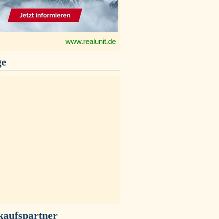
www.realunit.de
ge
kaufspartner