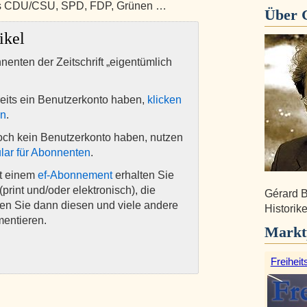
us CDU/CSU, SPD, FDP, Grünen …
Über
ikel
nnenten der Zeitschrift „eigentümlich
eits ein Benutzerkonto haben,
klicken
en
.
och kein Benutzerkonto haben, nutzen
lar für Abonnenten
.
it einem
ef-Abonnement
erhalten Sie
(print und/oder elektronisch), die
Gérard B
nen Sie dann diesen und viele andere
Historike
mentieren.
Markt
Freiheit