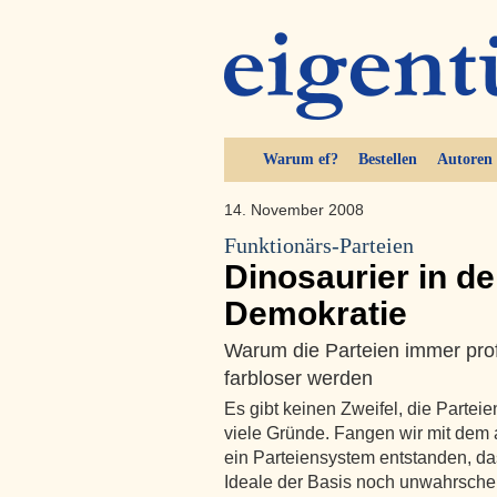
Warum ef?
Bestellen
Autoren
14. November 2008
Funktionärs-Parteien
Dinosaurier in d
Demokratie
Warum die Parteien immer profi
farbloser werden
Es gibt keinen Zweifel, die Parteie
viele Gründe. Fangen wir mit dem ak
ein Parteiensystem entstanden, das
Ideale der Basis noch unwahrschei