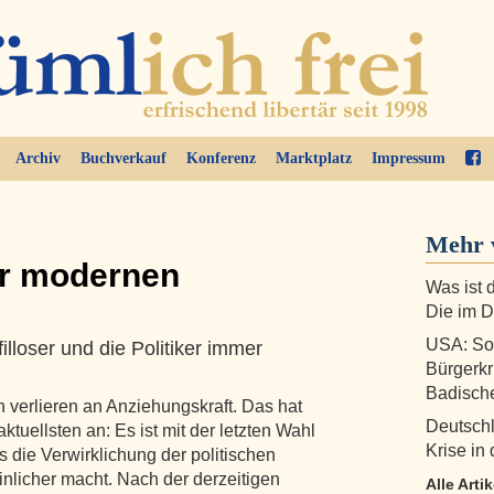
Archiv
Buchverkauf
Konferenz
Marktplatz
Impressum
Mehr 
er modernen
Was ist 
Die im D
USA: So 
lloser und die Politiker immer
Bürgerkr
Badische
n verlieren an Anziehungskraft. Das hat
Deutschl
tuellsten an: Es ist mit der letzten Wahl
Krise in
 die Verwirklichung der politischen
nlicher macht. Nach der derzeitigen
Alle Art