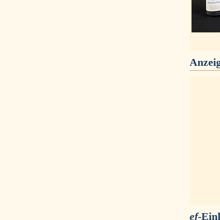
Anzei
ef
-Ein