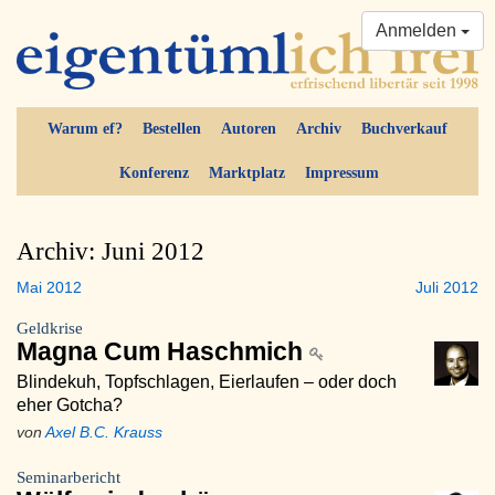
Anmelden
Warum ef?
Bestellen
Autoren
Archiv
Buchverkauf
Konferenz
Marktplatz
Impressum
Archiv: Juni 2012
Mai 2012
Juli 2012
Geldkrise
Magna Cum Haschmich
Blindekuh, Topfschlagen, Eierlaufen – oder doch
eher Gotcha?
von
Axel B.C. Krauss
Seminarbericht