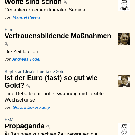
Wölfe sind schön
Gedanken zu einem liberalen Seminar
von
Manuel Peters
Euro
Vertrauensbildende Maßnahmen
Die Zeit läuft ab
von
Andreas Tögel
Replik auf Jesús Huerta de Soto
Ist der Euro (fast) so gut wie
Gold?
Eine Debatte um Einheitswährung und flexible
Wechselkurse
von
Gérard Bökenkamp
ESM
Propaganda
Äußerungen zur rechten Zeit zerstreuen die