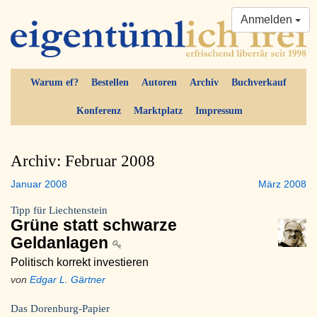
Anmelden
Warum ef?
Bestellen
Autoren
Archiv
Buchverkauf
Konferenz
Marktplatz
Impressum
Archiv: Februar 2008
Januar 2008
März 2008
Tipp für Liechtenstein
Grüne statt schwarze
Geldanlagen
Politisch korrekt investieren
von
Edgar L. Gärtner
Das Dorenburg-Papier