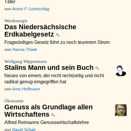
Täter
von
André F. Lichtschlag
Windenergie
Das Niedersächsische
Erdkabelgesetz
Fragwürdiges Gesetz führt zu noch teurerem Strom
von
Hanna Thiele
Wolfgang Wippermann
Stalins Mann und sein Buch
Neues von einem, der nicht rechtzeitig und nicht
radikal genug eingegriffen hat
von
Arne Hoffmann
Ökonomie
Genuss als Grundlage allen
Wirtschaftens
Alfred Reimanns Genusswirtschaftslehre
von
David Schah