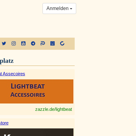
Anmelden
platz
at Assecoires
zazzle.de/lightbeat
tore