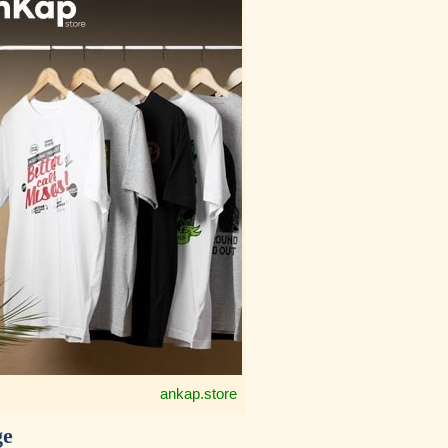
ankap.store
ge