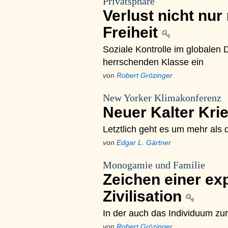
Privatsphäre
Verlust nicht nur 
Freiheit
Soziale Kontrolle im globalen D
herrschenden Klasse ein
von
Robert Grözinger
New Yorker Klimakonferenz
Neuer Kalter Kri
Letztlich geht es um mehr als 
von
Edgar L. Gärtner
Monogamie und Familie
Zeichen einer ex
Zivilisation
In der auch das Individuum zu
von
Robert Grözinger