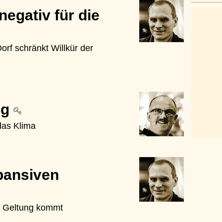
negativ für die
orf schränkt Willkür der
eg
das Klima
pansiven
r Geltung kommt