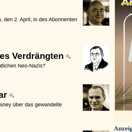
 den 2. April, in des Abonnenten
des Verdrängten
ntlichen Neo-Nazis?
ear
isney über das gewandelte
Anzei