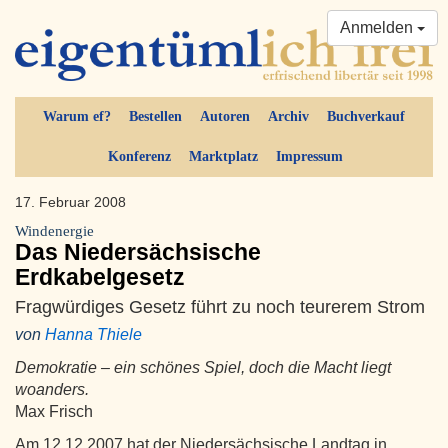
Anmelden
Warum ef?
Bestellen
Autoren
Archiv
Buchverkauf
Konferenz
Marktplatz
Impressum
17. Februar 2008
Windenergie
Das Niedersächsische
Erdkabelgesetz
Fragwürdiges Gesetz führt zu noch teurerem Strom
von
Hanna Thiele
Demokratie – ein schönes Spiel, doch die Macht liegt
woanders.
Max Frisch
Am 12.12.2007 hat der Niedersächsische Landtag in