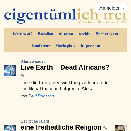
Anmelden
Warum ef?
Bestellen
Autoren
Archiv
Buchverkauf
Konferenz
Marktplatz
Impressum
Klimawandel
Live Earth – Dead Africans?
Eine die Energieentwicklung verhindernde
Politik hat tödliche Folgen für Afrika
von
Paul Driessen
Der frühe Islam
eine freiheitliche Religion