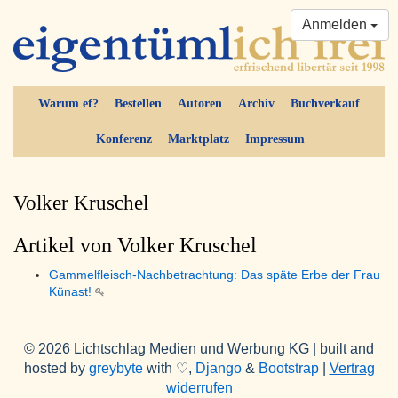
Anmelden
Warum ef?
Bestellen
Autoren
Archiv
Buchverkauf
Konferenz
Marktplatz
Impressum
Volker Kruschel
Artikel von Volker Kruschel
Gammelfleisch-Nachbetrachtung: Das späte Erbe der Frau
Künast!
© 2026 Lichtschlag Medien und Werbung KG | built and
hosted by
greybyte
with ♡,
Django
&
Bootstrap
|
Vertrag
widerrufen