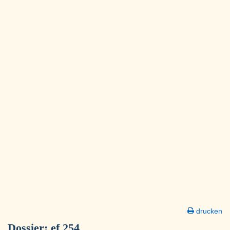
drucken
Dossier:
ef 254