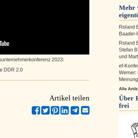
Mehr 
eigent
Roland B
Baader-P
Roland B
Stefan B
und Mart
nsunternehmerkonferenz 2023:
ef-Konfe
die DDR 2.0
Werner:
Meinungs
Alle Arti
Artikel teilen
Über
frei