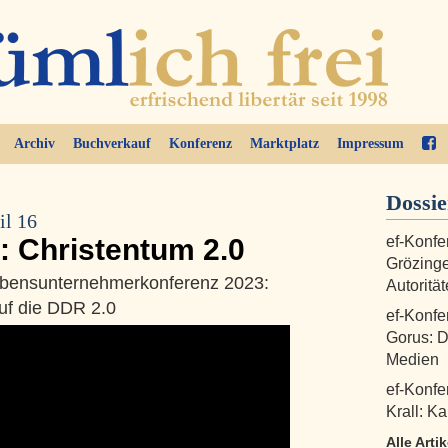
Archiv
Buchverkauf
Konferenz
Marktplatz
Impressum
Dossi
il 16
: Christentum 2.0
ef-Konfe
Grözinge
Lebensunternehmerkonferenz 2023:
Autoritä
auf die DDR 2.0
ef-Konfer
Gorus: D
Medien
ef-Konfe
Krall: K
Alle Arti