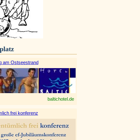
platz
g am Ostseestrand
baltichotel.de
lich frei konferenz