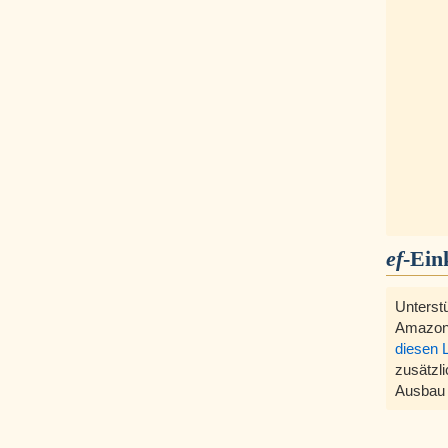
ef
-Ein
Unterst
Amazon
diesen 
zusätzli
Ausbau 