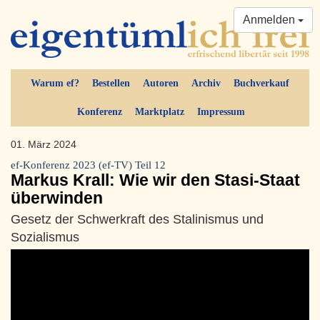
Anmelden
Warum ef?
Bestellen
Autoren
Archiv
Buchverkauf
Konferenz
Marktplatz
Impressum
01. März 2024
ef-Konferenz 2023 (ef-TV) Teil 12
Markus Krall: Wie wir den Stasi-Staat
überwinden
Gesetz der Schwerkraft des Stalinismus und
Sozialismus