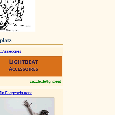
platz
at Assecoires
zazzle.de/lightbeat
 für Fortgeschrittene