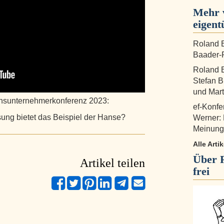
Mehr 
eigent
Roland B
Baader-P
Roland B
Stefan B
und Mart
ensunternehmerkonferenz 2023:
ef-Konfe
ng bietet das Beispiel der Hanse?
Werner:
Meinungs
Alle Arti
Über
Artikel teilen
frei