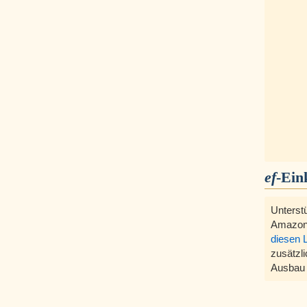
ef
-Ein
Unterst
Amazon
diesen 
zusätzli
Ausbau 