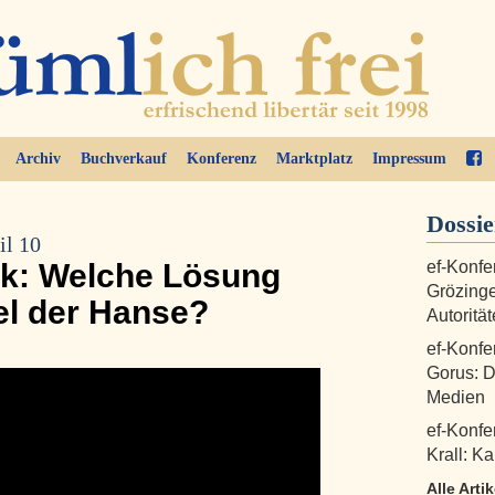
Archiv
Buchverkauf
Konferenz
Marktplatz
Impressum
Dossi
il 10
k: Welche Lösung
ef-Konfe
Grözinge
iel der Hanse?
Autoritä
ef-Konfer
Gorus: D
Medien
ef-Konfe
Krall: K
Alle Arti