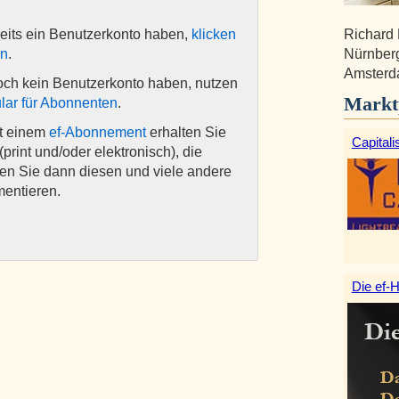
Richard 
eits ein Benutzerkonto haben,
klicken
Nürnberg
en
.
Amsterd
och kein Benutzerkonto haben, nutzen
Markt
lar für Abonnenten
.
it einem
ef-Abonnement
erhalten Sie
Capitali
(print und/oder elektronisch), die
nen Sie dann diesen und viele andere
mentieren.
Die ef-H