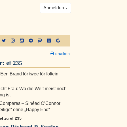
Anmelden
drucken
er:
ef 235
 Een Brand för twee för foftein
cht Frau: Wo die Welt meist noch
ng ist
 Compares – Sinéad O’Connor:
eilige“ ohne „Happy End“
kel zu ef 235
on Richard P. Statler