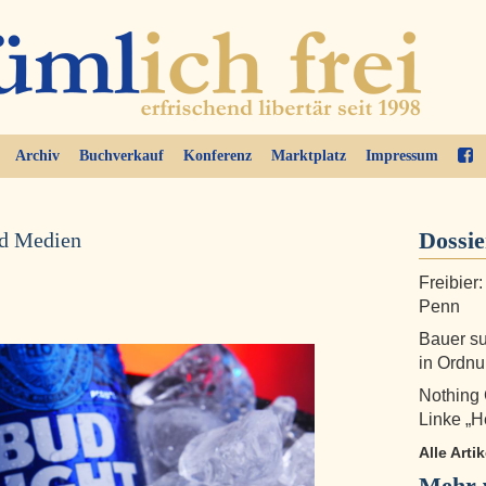
Archiv
Buchverkauf
Konferenz
Marktplatz
Impressum
Dossi
nd Medien
Freibier:
Penn
Bauer su
in Ordnu
Nothing
Linke „H
Alle Arti
Mehr v