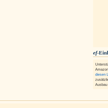
ef
-Ein
Unterst
Amazon
diesen 
zusätzli
Ausbau 