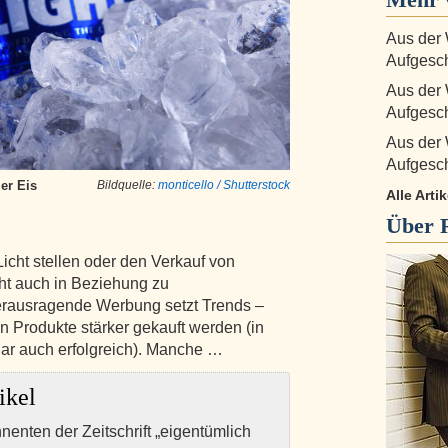
Aus der
Aufgesc
Aus der
Aufgesc
Aus der
Aufgesc
er Eis
Bildquelle:
monticello / Shutterstock
Alle Arti
Über
icht stellen oder den Verkauf von
ht auch in Beziehung zu
erausragende Werbung setzt Trends –
 Produkte stärker gekauft werden (in
ar auch erfolgreich). Manche …
ikel
nnenten der Zeitschrift „eigentümlich