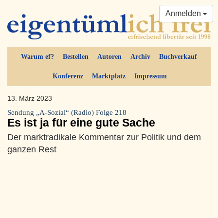
Anmelden
Warum ef?
Bestellen
Autoren
Archiv
Buchverkauf
Konferenz
Marktplatz
Impressum
13. März 2023
Sendung „A-Sozial“ (Radio) Folge 218
Es ist ja für eine gute Sache
Der marktradikale Kommentar zur Politik und dem
ganzen Rest