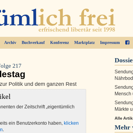
Archiv
Buchverkauf
Konferenz
Marktplatz
Impressum
Dossie
Folge 217
destag
Sendung 
Nährbode
zur Politik und dem ganzen Rest
Sendung 
Mensch u
ikel
Sendung 
nnenten der Zeitschrift „eigentümlich
Märkte u
Alle Arti
eits ein Benutzerkonto haben,
klicken
Mehr 
en
.