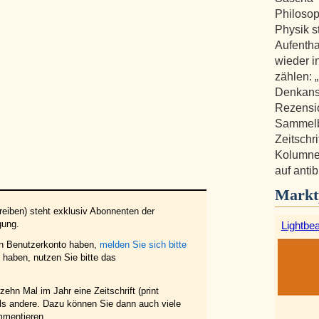
Philosop
Physik s
Aufentha
wieder i
zählen: 
Denkanst
Rezensi
Sammelb
Zeitschr
Kolumne 
auf anti
Markt
eiben) steht exklusiv Abonnenten der
gung.
Lightbe
in Benutzerkonto haben,
melden Sie sich bitte
haben, nutzen Sie bitte das
ehn Mal im Jahr eine Zeitschrift (print
 als andere. Dazu können Sie dann auch viele
mmentieren.