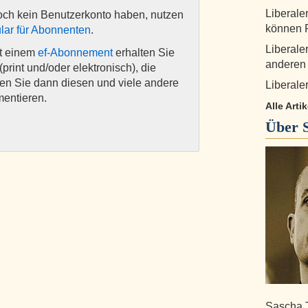
Liberale
och kein Benutzerkonto haben, nutzen
können R
lar für Abonnenten
.
Liberale
it einem
ef-Abonnement
erhalten Sie
anderen
(print und/oder elektronisch), die
nen Sie dann diesen und viele andere
Liberaler
mentieren.
Alle Art
Über
Sascha 