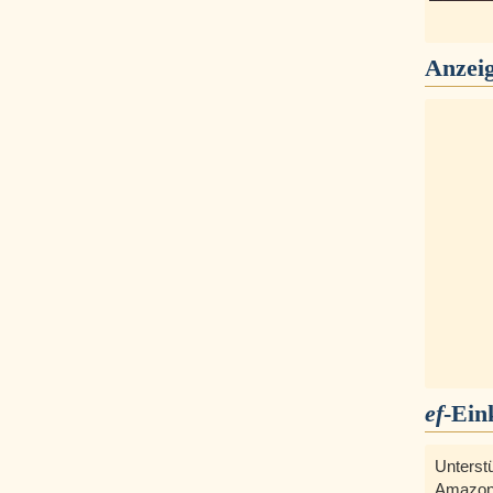
Anzei
ef
-Ein
Unterst
Amazon