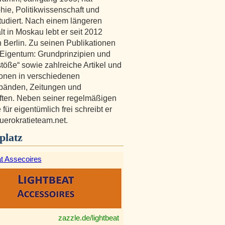
hie, Politikwissenschaft und
tudiert. Nach einem längeren
lt in Moskau lebt er seit 2012
n Berlin. Zu seinen Publikationen
„Eigentum: Grundprinzipien und
öße“ sowie zahlreiche Artikel und
onen in verschiedenen
änden, Zeitungen und
iften. Neben seiner regelmäßigen
für eigentümlich frei schreibt er
buerokratieteam.net.
platz
at Assecoires
zazzle.de/lightbeat