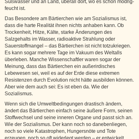
Süßwasser und an Land, überall dort, wo es schön modrig-
feucht ist.
Das Besondere am Bärtierchen wie am Sozialismus ist,
dass die harte Realität ihnen nichts anhaben kann. Ob
Trockenheit, Hitze, Kälte, starke Änderungen des
Salzgehalts im Wasser, radioaktive Strahlung oder
Sauerstoffmangel – das Bärtierchen ist nicht totzukriegen.
Es kann sogar mehrere Tage im Vakuum des Weltalls
überleben. Manche Wissenschaftler waren sogar der
Meinung, dass das Bärtierchen ein außerirdisches
Lebewesen sei, weil es auf der Erde diese extremen
Resistenzen durch Evolution nicht hätte ausbilden können.
Aber wie dem auch sei: Es ist eben da. Wie der
Sozialismus.
Wenn sich die Umweltbedingungen drastisch ändern,
ändert das Bärtierchen einfach seine äußere Form, seinen
Stoffwechsel und seine inneren Organe und passt sich an.
Wie der Sozialismus. Der kann noch so danebenliegen,
noch so viele Katastrophen, Hungersnöte und Tote
erzeugen, noch so oft widerlegt werden – er entwickelt