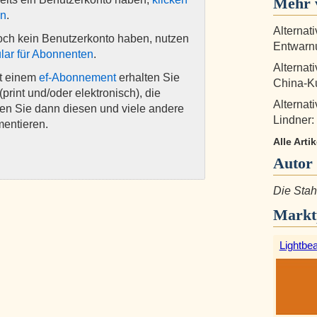
Mehr v
en
.
Alternat
och kein Benutzerkonto haben, nutzen
Entwarn
lar für Abonnenten
.
Alternat
it einem
ef-Abonnement
erhalten Sie
China-Ku
(print und/oder elektronisch), die
Alternat
nen Sie dann diesen und viele andere
Lindner:
mentieren.
Alle Arti
Autor
Die Stah
Markt
Lightbe