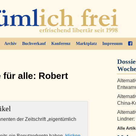
Archiv
Buchverkauf
Konferenz
Marktplatz
Impressum
Dossi
Woch
für alle: Robert
Alternat
Entwarn
Alternat
China-Ku
ikel
Alternat
Lindner:
nnenten der Zeitschrift „eigentümlich
Alle Arti
eits ein Benutzerkonto haben,
klicken