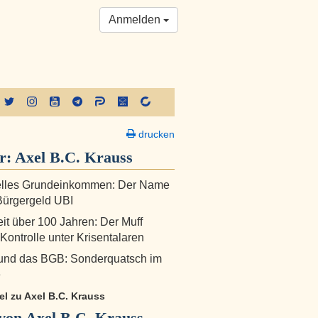
Anmelden
drucken
r:
Axel B.C. Krauss
elles Grundeinkommen: Der Name
 Bürgergeld UBI
it über 100 Jahren: Der Muff
 Kontrolle unter Krisentalaren
 und das BGB: Sonderquatsch im
e
kel zu Axel B.C. Krauss
von Axel B.C. Krauss