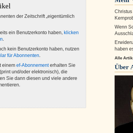
ikel
Christus
nnenten der Zeitschrift „eigentümlich
Kernprob
Wenn Sch
eits ein Benutzerkonto haben,
klicken
Ausschla
en
.
Erwideru
och kein Benutzerkonto haben, nutzen
haben es
lar für Abonnenten
.
Alle Arti
it einem
ef-Abonnement
erhalten Sie
Über
(print und/oder elektronisch), die
nen Sie dann diesen und viele andere
mentieren.