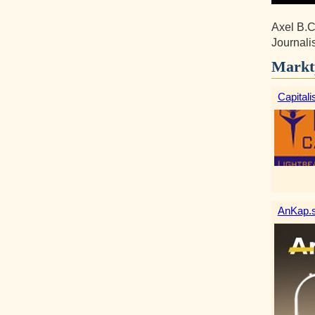
Axel B.C
Journalis
Markt
Capitali
AnKap.s