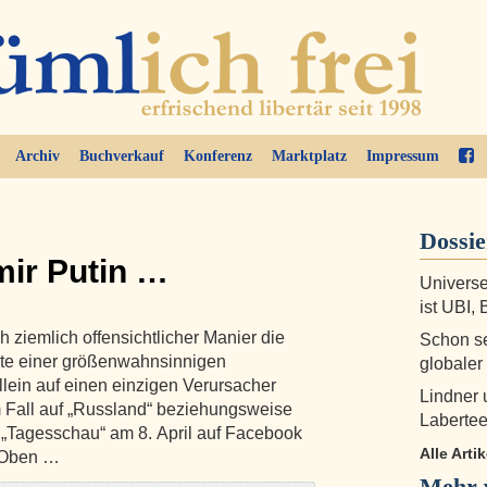
Archiv
Buchverkauf
Konferenz
Marktplatz
Impressum
Dossie
mir Putin …
Univers
ist UBI,
h ziemlich offensichtlicher Manier die
Schon se
ate einer größenwahnsinnigen
globaler
llein auf einen einzigen Verursacher
Lindner
 Fall auf „Russland“ beziehungsweise
Laberte
e „Tagesschau“ am 8. April auf Facebook
Alle Arti
. Oben …
Mehr 