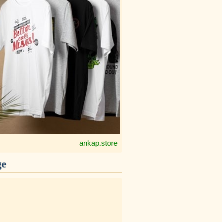
ankap.store
ge