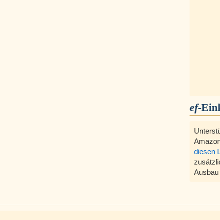
ef
-Ein
Unterst
Amazon
diesen 
zusätzli
Ausbau 