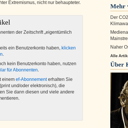
chter Extremismus, nicht nur behaupteter.
Mehr 
Der CO2
ikel
Klimawan
nnenten der Zeitschrift „eigentümlich
Medienau
Mainstr
Naher Os
eits ein Benutzerkonto haben,
klicken
en
.
Alle Arti
Über
och kein Benutzerkonto haben, nutzen
lar für Abonnenten
.
it einem
ef-Abonnement
erhalten Sie
(print und/oder elektronisch), die
nen Sie dann diesen und viele andere
mentieren.