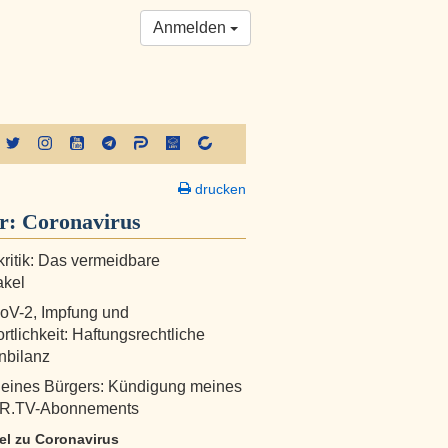
Anmelden
drucken
er:
Coronavirus
fkritik: Das vermeidbare
akel
V-2, Impfung und
rtlichkeit: Haftungsrechtliche
nbilanz
 eines Bürgers: Kündigung meines
.TV-Abonnements
kel zu Coronavirus