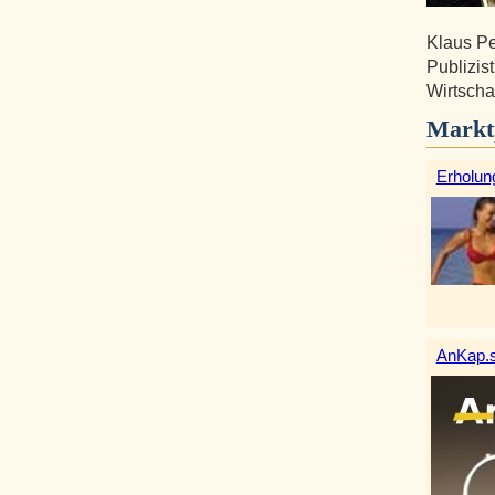
Klaus Pe
Publizis
Wirtscha
Markt
Erholun
AnKap.s