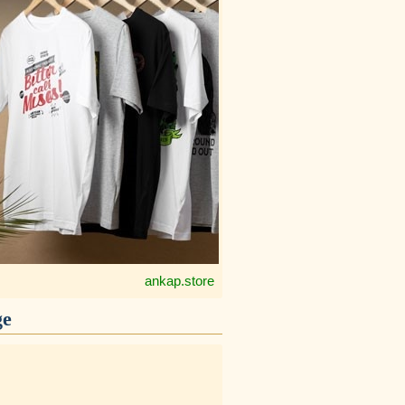
ankap.store
ge