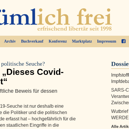
Archiv
Buchverkauf
Konferenz
Marktplatz
Impressum
Dossi
e politische Seuche?
 „Dieses Covid-
Impfstof
t“
Impfdeb
SARS-Co
ftliche Beweis für dessen
Verantwo
Zwische
-19-Seuche ist nur deshalb eine
Wutbrief
 die Politiker und die politischen
WERDER
e erfasst hat – hochgefährlich für die
n staatlichen Eingriffe in die
Alle Arti