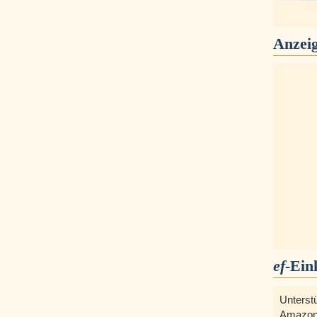
Anzei
ef
-Ein
Unterst
Amazon