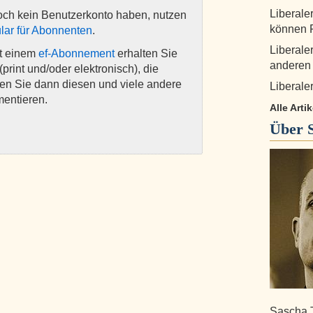
Liberale
och kein Benutzerkonto haben, nutzen
können R
lar für Abonnenten
.
Liberale
it einem
ef-Abonnement
erhalten Sie
anderen
(print und/oder elektronisch), die
nen Sie dann diesen und viele andere
Liberaler
mentieren.
Alle Art
Über
Sascha 