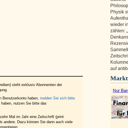
Philosop
Physik s
Aufentha
wieder i
zählen: 
Denkanst
Rezensi
Sammelb
Zeitschr
Kolumne 
auf anti
Markt
eiben) steht exklusiv Abonnenten der
gung.
Nur Bar
in Benutzerkonto haben,
melden Sie sich bitte
haben, nutzen Sie bitte das
ehn Mal im Jahr eine Zeitschrift (print
 als andere. Dazu können Sie dann auch viele
mmentieren.