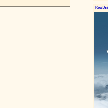
RealUni