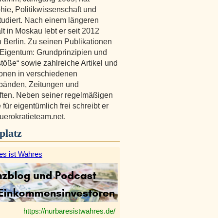
hie, Politikwissenschaft und
tudiert. Nach einem längeren
lt in Moskau lebt er seit 2012
n Berlin. Zu seinen Publikationen
„Eigentum: Grundprinzipien und
öße“ sowie zahlreiche Artikel und
onen in verschiedenen
änden, Zeitungen und
iften. Neben seiner regelmäßigen
für eigentümlich frei schreibt er
buerokratieteam.net.
platz
es ist Wahres
https://nurbaresistwahres.de/