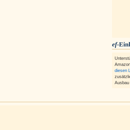
ef
-Ein
Unterst
Amazon
diesen 
zusätzli
Ausbau 