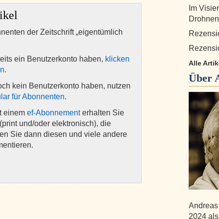
Im Visie
ikel
Drohnen
nnenten der Zeitschrift „eigentümlich
Rezensi
Rezensi
eits ein Benutzerkonto haben,
klicken
Alle Arti
en
.
Über
och kein Benutzerkonto haben, nutzen
lar für Abonnenten
.
it einem
ef-Abonnement
erhalten Sie
(print und/oder elektronisch), die
nen Sie dann diesen und viele andere
mentieren.
Andreas 
2024 als