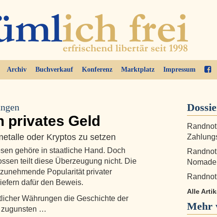
Archiv
Buchverkauf
Konferenz
Marktplatz
Impressum
Dossi
ungen
n privates Geld
Randnoti
lmetalle oder Kryptos zu setzen
Zahlungs
esen gehöre in staatliche Hand. Doch
Randnoti
sen teilt diese Überzeugung nicht. Die
Nomade
zunehmende Popularität privater
Randnoti
 liefern dafür den Beweis.
Alle Art
atlicher Währungen die Geschichte der
Mehr 
n zugunsten …