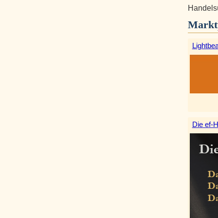
Handelsu
Markt
Lightbe
Die ef-H