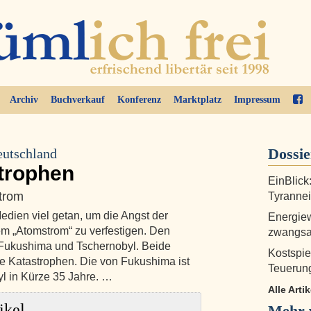
Archiv
Buchverkauf
Konferenz
Marktplatz
Impressum
Dossi
eutschland
trophen
EinBlick
trom
Tyrannei
dien viel getan, um die Angst der
Energie
em „Atomstrom“ zu verfestigen. Den
zwangsa
 Fukushima und Tschernobyl. Beide
Kostspie
e Katastrophen. Die von Fukushima ist
Teuerun
yl in Kürze 35 Jahre. …
Alle Arti
ikel
Mehr 