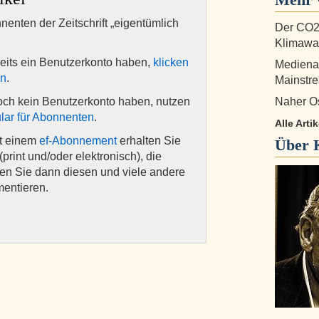
nnenten der Zeitschrift „eigentümlich
Der CO2
Klimawan
eits ein Benutzerkonto haben,
klicken
Medienau
en
.
Mainstr
och kein Benutzerkonto haben, nutzen
Naher Os
lar für Abonnenten
.
Alle Arti
it einem
ef-Abonnement
erhalten Sie
Über
(print und/oder elektronisch), die
nen Sie dann diesen und viele andere
mentieren.