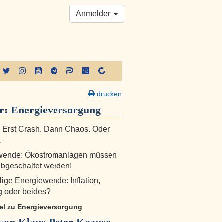
Anmelden
drucken
er:
Energieversorgung
: Erst Crash. Dann Chaos. Oder
.
wende: Ökostromanlagen müssen
bgeschaltet werden!
lige Energiewende: Inflation,
g oder beides?
kel zu Energieversorgung
von Klaus Peter Krause