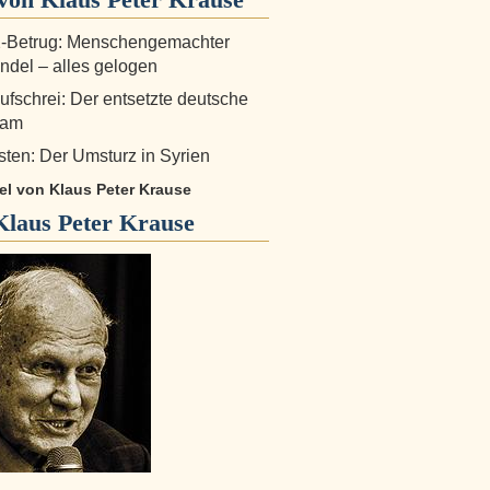
-Betrug: Menschengemachter
del – alles gelogen
fschrei: Der entsetzte deutsche
eam
ten: Der Umsturz in Syrien
kel von Klaus Peter Krause
Klaus Peter Krause