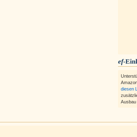
ef
-Ein
Unterst
Amazon
diesen 
zusätzli
Ausbau 