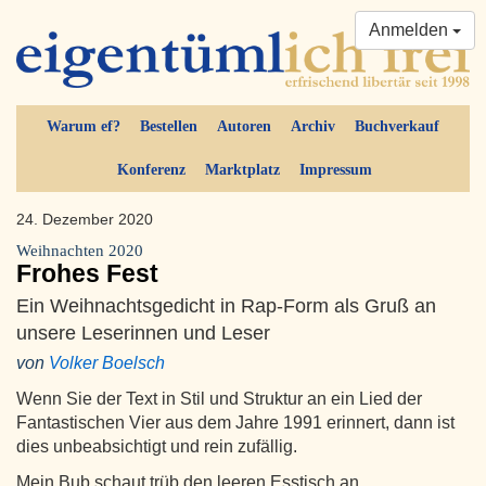
Anmelden
Warum ef?
Bestellen
Autoren
Archiv
Buchverkauf
Konferenz
Marktplatz
Impressum
24. Dezember 2020
Weihnachten 2020
Frohes Fest
Ein Weihnachtsgedicht in Rap-Form als Gruß an
unsere Leserinnen und Leser
von
Volker Boelsch
Wenn Sie der Text in Stil und Struktur an ein Lied der
Fantastischen Vier aus dem Jahre 1991 erinnert, dann ist
dies unbeabsichtigt und rein zufällig.
Mein Bub schaut trüb den leeren Esstisch an