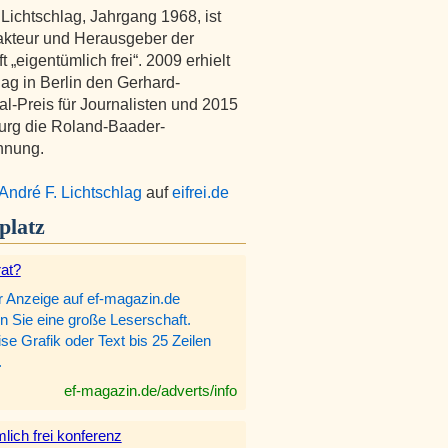
 Lichtschlag, Jahrgang 1968, ist
kteur und Herausgeber der
ft „eigentümlich frei“. 2009 erhielt
lag in Berlin den Gerhard-
l-Preis für Journalisten und 2015
urg die Roland-Baader-
hnung.
André F. Lichtschlag
auf
eifrei.de
platz
rat?
r Anzeige auf ef-magazin.de
n Sie eine große Leserschaft.
e Grafik oder Text bis 25 Zeilen
.
ef-magazin.de/adverts/info
lich frei konferenz