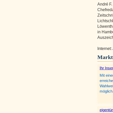
André F.
Chefreda
Zeitschri
Lichtsch
Löwentha
in Hamb
Auszeic
Internet:
Markt
Ihr Inse
Mit eine
erreiche
Wahlweis
möglich
eigentüm