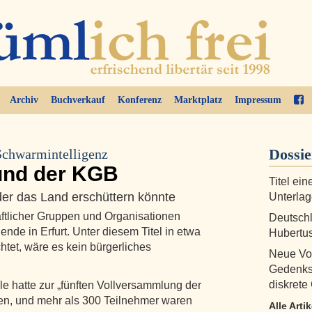
Archiv
Buchverkauf
Konferenz
Marktplatz
Impressum
Dossi
Schwarmintelligenz
und der KGB
Titel ein
der das Land erschüttern könnte
Unterlag
aftlicher Gruppen und Organisationen
Deutschl
de in Erfurt. Unter diesem Titel in etwa
Hubertu
htet, wäre es kein bürgerliches
Neue Vor
Gedenks
diskret
 hatte zur „fünften Vollversammlung der
en, und mehr als 300 Teilnehmer waren
Alle Arti