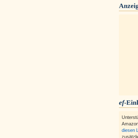
Anzei
ef
-Ein
Unterst
Amazon
diesen 
zusätzli