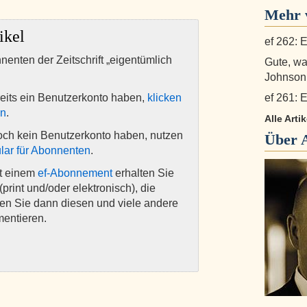
Mehr v
ikel
ef 262: E
nnenten der Zeitschrift „eigentümlich
Gute, w
Johnson
eits ein Benutzerkonto haben,
klicken
ef 261: E
en
.
Alle Arti
och kein Benutzerkonto haben, nutzen
Über
lar für Abonnenten
.
it einem
ef-Abonnement
erhalten Sie
(print und/oder elektronisch), die
nen Sie dann diesen und viele andere
mentieren.